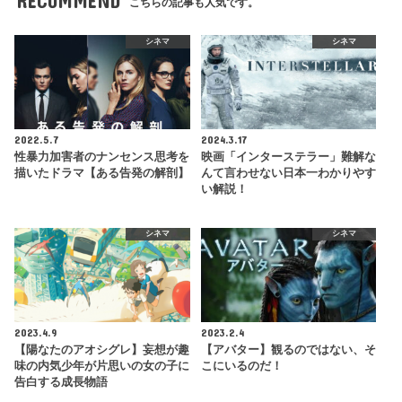
RECOMMEND
こちらの記事も人気です。
シネマ
シネマ
2022.5.7
2024.3.17
性暴力加害者のナンセンス思考を
映画「インターステラー」難解な
描いたドラマ【ある告発の解剖】
んて言わせない日本一わかりやす
い解説！
シネマ
シネマ
2023.4.9
2023.2.4
【陽なたのアオシグレ】妄想が趣
【アバター】観るのではない、そ
味の内気少年が片思いの女の子に
こにいるのだ！
告白する成長物語