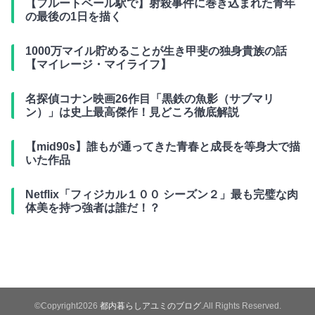
【フルートベール駅で】射殺事件に巻き込まれた青年
の最後の1日を描く
1000万マイル貯めることが生き甲斐の独身貴族の話
【マイレージ・マイライフ】
名探偵コナン映画26作目「黒鉄の魚影（サブマリ
ン）」は史上最高傑作！見どころ徹底解説
【mid90s】誰もが通ってきた青春と成長を等身大で描
いた作品
Netflix「フィジカル１００ シーズン２」最も完璧な肉
体美を持つ強者は誰だ！？
©Copyright2026
都内暮らしアユミのブログ
.All Rights Reserved.