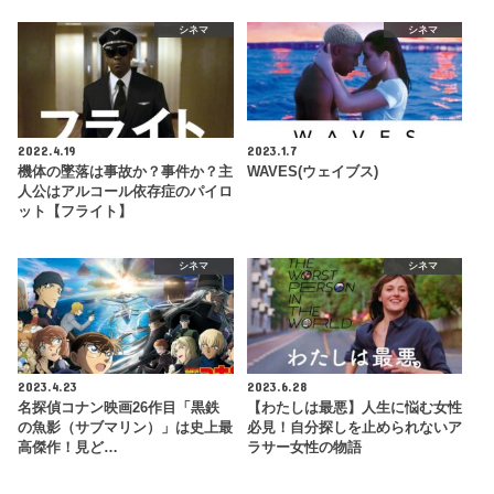
シネマ
シネマ
2022.4.19
2023.1.7
機体の墜落は事故か？事件か？主
WAVES(ウェイブス)
人公はアルコール依存症のパイロ
ット【フライト】
シネマ
シネマ
2023.4.23
2023.6.28
名探偵コナン映画26作目「黒鉄
【わたしは最悪】人生に悩む女性
の魚影（サブマリン）」は史上最
必見！自分探しを止められないア
高傑作！見ど…
ラサー女性の物語