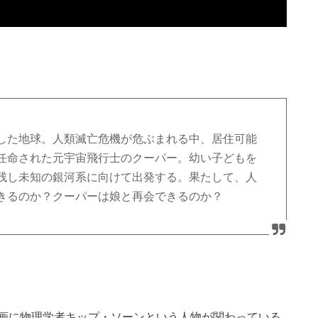
した地球。人類滅亡危機が危ぶまれる中、居住可能
任命された元宇宙飛行士のクーパー。幼い子どもを
残し未知の銀河系に向けて出発する。果たして、人
きるのか？クーパーは娘と再会できるのか？
画に物理学者キップ・ソーンという人物が関わっている