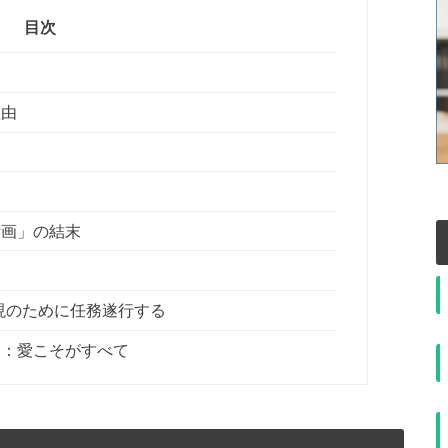
目次
じ
理由
計画」の結末
現のために任務遂行する
マ：愛こそがすべて