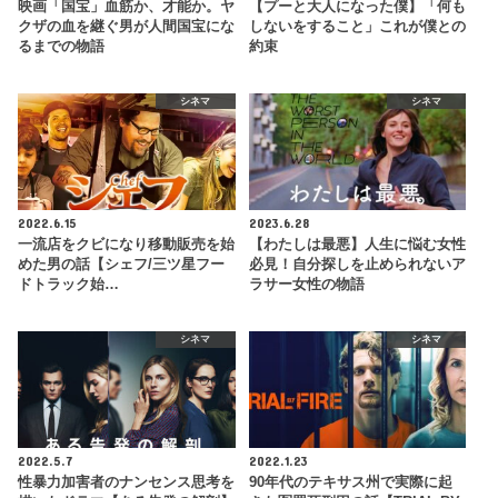
映画「国宝」血筋か、才能か。ヤ
【プーと大人になった僕】「何も
クザの血を継ぐ男が人間国宝にな
しないをすること」これが僕との
るまでの物語
約束
シネマ
シネマ
2022.6.15
2023.6.28
一流店をクビになり移動販売を始
【わたしは最悪】人生に悩む女性
めた男の話【シェフ/三ツ星フー
必見！自分探しを止められないア
ドトラック始…
ラサー女性の物語
シネマ
シネマ
2022.5.7
2022.1.23
性暴力加害者のナンセンス思考を
90年代のテキサス州で実際に起