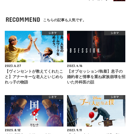
RECOMMEND
こちらの記事も人気です。
シネマ
シネマ
2023.6.27
2023.4.16
【ヴィンセントが教えてくれたこ
【オブセッション/執着】息子の
と】アナーキーな老人といじめら
婚約者と情事を重ね家族崩壊を招
れっ子の物語
いた外科医の話
シネマ
シネマ
2025.8.12
2023.9.11