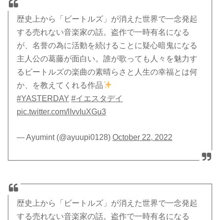
歴史上から「ビートルズ」が消えた世界で一念発起
する売れない音楽家の話。盗作で一時有名になる
が、名誉の為に活動を続けることに疑心暗鬼になる
主人公の葛藤が面白い。誰が歌っても人々を魅力す
るビートルズの楽曲の素晴らさと人生の幸福とは何
か、を教えてくれる作品
#YASTERDAY
#イエスタデイ
pic.twitter.com/lIvvIuXGu3
— Ayumint (@ayuupi0128)
October 22, 2022
歴史上から「ビートルズ」が消えた世界で一念発起
する売れない音楽家の話。盗作で一時有名になる