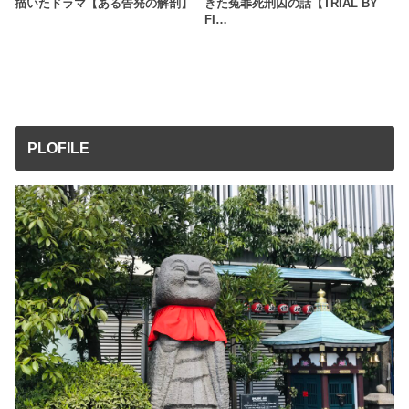
描いたドラマ【ある告発の解剖】
きた冤罪死刑囚の話【TRIAL BY
FI…
PLOFILE